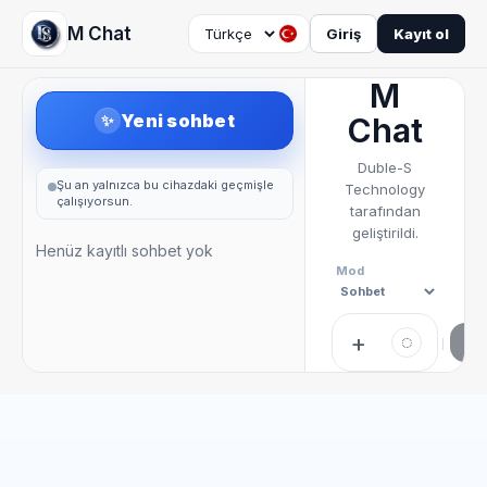
M Chat
Giriş
Kayıt ol
M
Yeni sohbet
✨
Chat
Duble-S
Şu an yalnızca bu cihazdaki geçmişle
Technology
çalışıyorsun.
tarafından
geliştirildi.
Henüz kayıtlı sohbet yok
Mod
+
◌
G